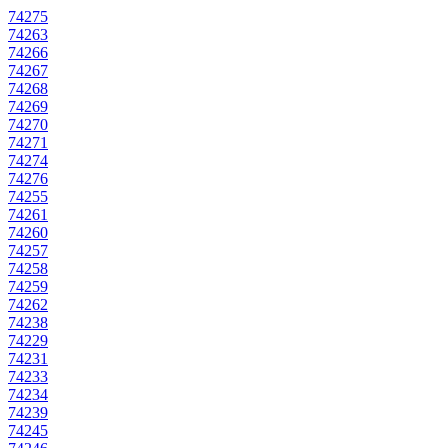
74275
74263
74266
74267
74268
74269
74270
74271
74274
74276
74255
74261
74260
74257
74258
74259
74262
74238
74229
74231
74233
74234
74239
74245