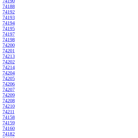
74190
74188
74192
74193
74194
74195
74197
74198
74200
74201
74213
74202
74214
74204
74205
74206
74207
74209
74208
74210
74211
74158
74159
74160
74182